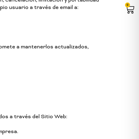
 cancelación, limitación y portabilidad
0
Car
io usuario a través de email a:
promete a mantenerlos actualizados,
os a través del Sitio Web:
empresa.