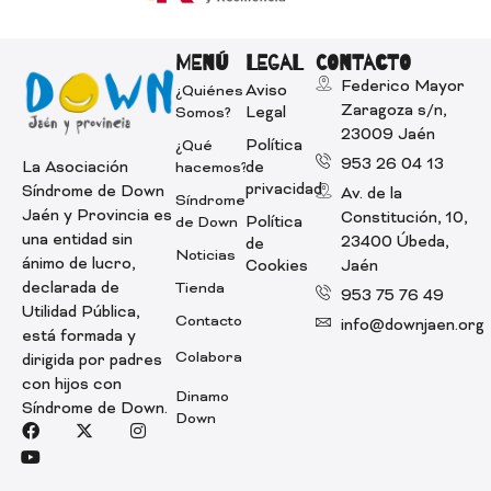
MENÚ
LEGAL
CONTACTO
Federico Mayor
Aviso
¿Quiénes
Zaragoza s/n,
Legal
Somos?
23009 Jaén
Política
¿Qué
953 26 04 13
La Asociación
de
hacemos?
privacidad
Síndrome de Down
Av. de la
Síndrome
Jaén y Provincia es
Constitución, 10,
Política
de Down
una entidad sin
23400 Úbeda,
de
Noticias
ánimo de lucro,
Cookies
Jaén
declarada de
Tienda
953 75 76 49
Utilidad Pública,
Contacto
info@downjaen.org
está formada y
Colabora
dirigida por padres
con hijos con
Dinamo
Síndrome de Down.
Down
Facebook
Youtube
X-twitter
Instagram