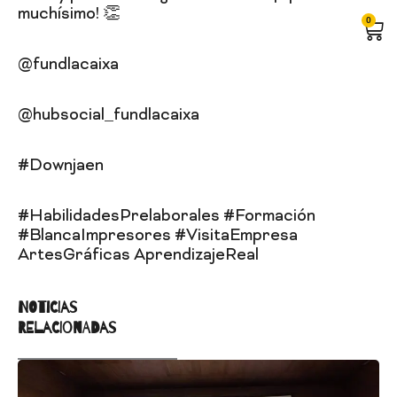
muchísimo! 👏
0
Car
@fundlacaixa
@hubsocial_fundlacaixa
#Downjaen
#HabilidadesPrelaborales #Formación
#BlancaImpresores #VisitaEmpresa
ArtesGráficas AprendizajeReal
NOTICIAS
RELACIONADAS