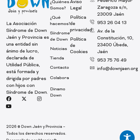
Federico Mayor
Aviso
¿Quiénes
Zaragoza s/n,
Legal
Somos?
23009 Jaén
Política
¿Qué
953 26 04 13
La Asociación
de
hacemos?
privacidad
Síndrome de Down
Av. de la
Síndrome
Jaén y Provincia es
Constitución, 10,
Política
de Down
una entidad sin
23400 Úbeda,
de
Noticias
ánimo de lucro,
Cookies
Jaén
declarada de
Tienda
953 75 76 49
Utilidad Pública,
Contacto
info@downjaen.org
está formada y
Colabora
dirigida por padres
con hijos con
Dinamo
Síndrome de Down.
Down
Facebook
Youtube
X-twitter
Instagram
2026
© Down Jaén y Provincia –
Todos los derechos reservados.